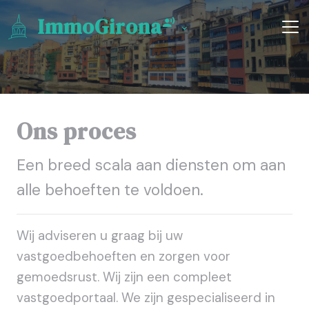
ImmoGirona
Ons proces
Een breed scala aan diensten om aan
alle behoeften te voldoen.
Wij adviseren u graag bij uw
vastgoedbehoeften en zorgen voor
gemoedsrust. Wij zijn een compleet
vastgoedportaal. We zijn gespecialiseerd in