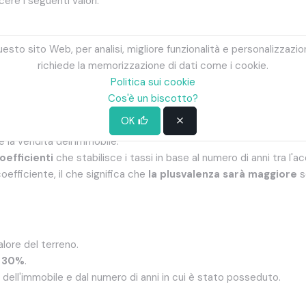
ere i seguenti valori:
esto sito Web, per analisi, migliore funzionalità e personalizzazio
 alle tabelle aggiornate dal Comune di Girona.
richiede la memorizzazione di dati come i cookie.
el
valore catastale del terreno
e dell'indice di riferimento per la
Politica sui cookie
esso l'
Agenzia delle Entrate
o sulla bolletta dell'IBI (Imposta su
Cos'è un biscotto?
o
OK
e la vendita dell'immobile.
coefficienti
che stabilisce i tassi in base al numero di anni tra l'a
coefficiente, il che significa che
la plusvalenza sarà maggiore
s
alore del terreno.
l 30%
.
dell'immobile e dal numero di anni in cui è stato posseduto.