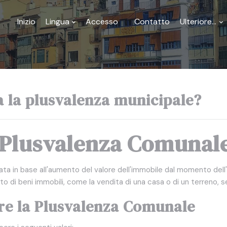
Inizio
Lingua
Accesso
Contatto
Ulteriore...
 la plusvalenza municipale?
a Plusvalenza Comunal
ata in base all'aumento del valore dell'immobile dal momento dell'
to di beni immobili, come la vendita di una casa o di un terreno,
re la Plusvalenza Comunale