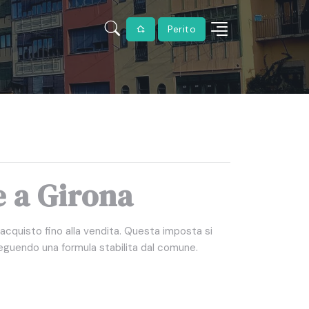
Perito
e a Girona
acquisto fino alla vendita. Questa imposta si
 seguendo una formula stabilita dal comune.