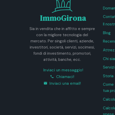
Domand
ImmoGirona
Contat
Il nos
Sia in vendita che in affitto e sempre
Blog
con la migliore tecnologia del
mercato. Per singoli clienti, aziende,
Recens
investitori, società, servizi, socimesi,
Attrez
fondi di investimento, promotori,
Chi si
attività, banche, ecc.
Servizi
Inviaci un messaggio!
Storia
Chiamaci!
Inviaci una email!
Come 
tua pr
Calcol
Calcola
spese 