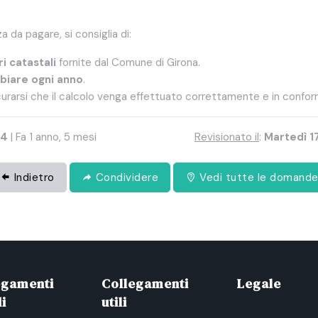
a da pagare, si consiglia di:
i catastali
fornite dal Comune di Girona.
biare ogni anno
.
urarsi che il calcolo venga effettuato correttamente e in confor
44
| Fa 1 anno, 5 mesi
Revisionato il
:
Martedì 1
Indietro
Condividere
Vedi tutte le domand
egamenti
Collegamenti
Legale
i
utili