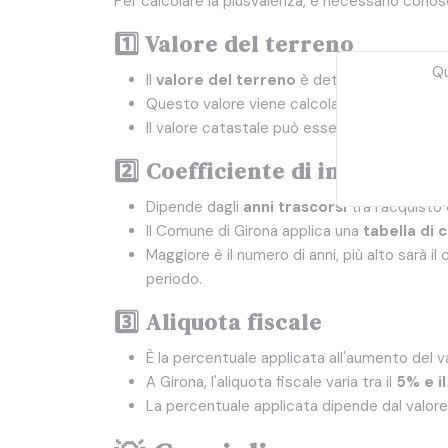
Per calcolare la plusvalenza, è necessario conosc
1️⃣ Valore del terreno
Qu
Il
valore del terreno
è determinato in base
Questo valore viene calcolato sulla base d
Il valore catastale può essere consultato pr
2️⃣ Coefficiente di increment
Dipende dagli
anni trascorsi
tra l'acquisto 
Il Comune di Girona applica una
tabella di 
Maggiore è il numero di anni, più alto sarà il 
periodo.
3️⃣ Aliquota fiscale
È la percentuale applicata all'aumento del v
A Girona, l'aliquota fiscale varia tra il
5% e i
La percentuale applicata dipende dal valore 