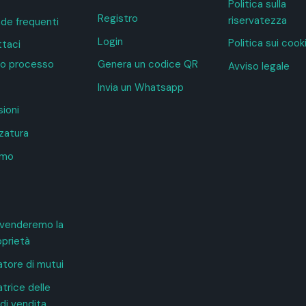
Politica sulla
Registro
riservatezza
e frequenti
Login
Politica sui cook
taci
tro processo
Genera un codice QR
Avviso legale
Invia un Whatsapp
ioni
zatura
amo
venderemo la
oprietà
atore di mutui
trice delle
di vendita