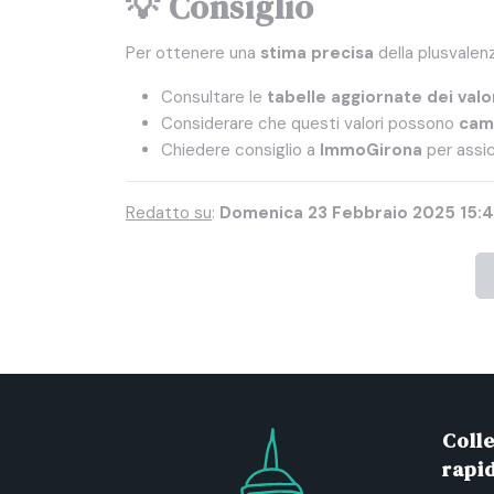
💡 Consiglio
Per ottenere una
stima precisa
della plusvalenz
Consultare le
tabelle aggiornate dei valor
Considerare che questi valori possono
cam
Chiedere consiglio a
ImmoGirona
per assic
Redatto su
:
Domenica 23 Febbraio 2025 15:
Coll
rapid