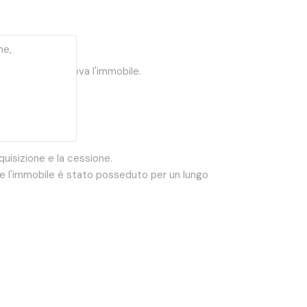
ne,
 zona in cui si trova l'immobile.
gli Immobili).
cquisizione e la cessione.
e l'immobile è stato posseduto per un lungo