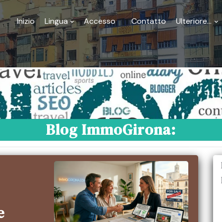
Inizio
Lingua
Accesso
Contatto
Ulteriore...
Blog ImmoGirona:
e