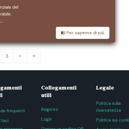
ziale del
ibile.
;…
Per saperne di più
3
egamenti
Collegamenti
Legale
i
utili
Politica sulla
Registro
riservatezza
e frequenti
Login
Politica sui cook
taci
tro processo
Genera un codice QR