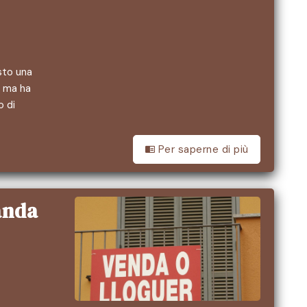
sto una
, ma ha
o di
Per saperne di più
anda