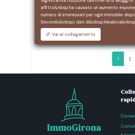
Significativa riduzione dell'offerta di alloggi in
affitto&nbsp;ha causato un aumento esponen
numero di interessati per ogni immobile dispon
Secondo&nbsp;i dati di&nbsp;Idealista&nbsp
Vai al collegamento
1
2
Coll
rapid
Domand
ImmoGirona
Contat
Il nos