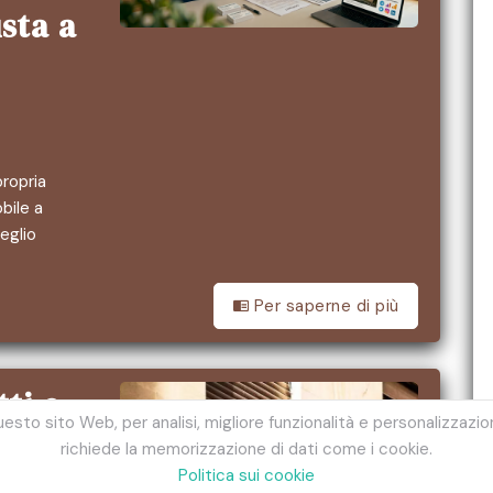
usta a
propria
bile a
eglio
Per saperne di più
tti e
esto sito Web, per analisi, migliore funzionalità e personalizzazio
richiede la memorizzazione di dati come i cookie.
Politica sui cookie