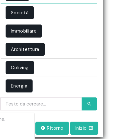
Società
Immobiliare
Architettura
Coliving
Energia
ne,
Ritorno
Inizio