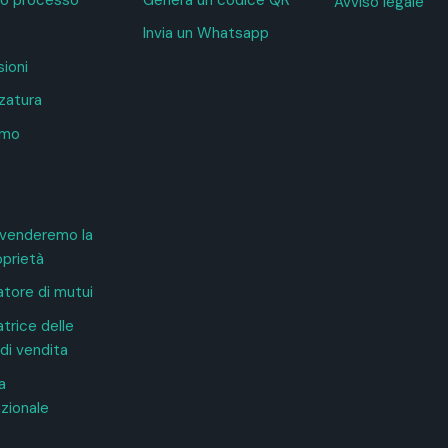
Avviso legale
Invia un Whatsapp
ioni
zatura
amo
venderemo la
oprietà
atore di mutui
trice delle
di vendita
a
azionale