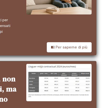
ti per
pensati
pi
Per saperne di più
a non
i, ma
ono