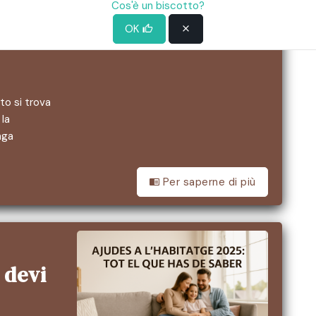
o
Cos'è un biscotto?
OK
to si trova
 la
nga
Per saperne di più
 devi